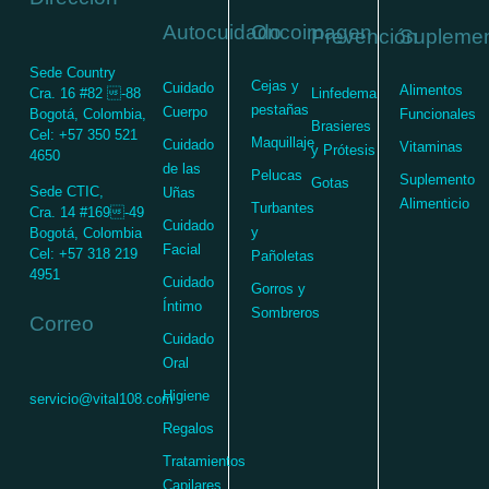
Autocuidado
Oncoimagen
Supleme
Prevención
Sede Country
Cejas y
Cuidado
Alimentos
Cra. 16 #82 -88
Linfedema
pestañas
Cuerpo
Bogotá, Colombia,
Funcionales
Brasieres
Cel: +57 350 521
Maquillaje
Cuidado
Vitaminas
y Prótesis
4650
de las
Pelucas
Suplemento
Gotas
Sede CTIC,
Uñas
Alimenticio
Turbantes
Cra. 14 #169-49
Cuidado
y
Bogotá, Colombia
Facial
Cel: +57 318 219
Pañoletas
4951
Cuidado
Gorros y
Íntimo
Sombreros
Correo
Cuidado
Oral
Higiene
servicio@vital108.com
Regalos
Tratamientos
Capilares