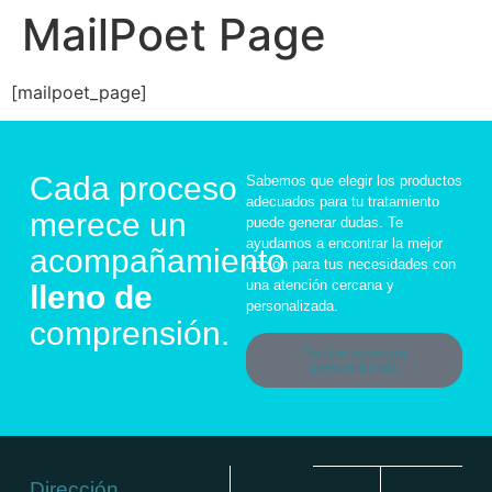
MailPoet Page
[mailpoet_page]
Cada proceso
Sabemos que elegir los productos
adecuados para tu tratamiento
merece un
puede generar dudas. Te
ayudamos a encontrar la mejor
acompañamiento
opción para tus necesidades con
una atención cercana y
lleno de
personalizada.
comprensión.
Recibe asesoría
personalizada
Dirección