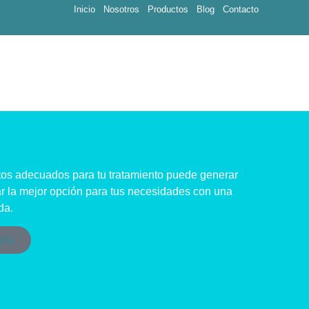
Inicio
Nosotros
Productos
Blog
Contacto
tos adecuados para tu tratamiento puede generar
r la mejor opción para tus necesidades con una
da.
ada