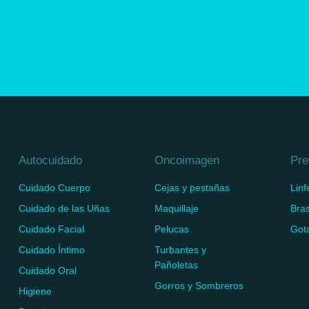
Autocuidado
Oncoimagen
Pre
Cuidado Cuerpo
Cejas y pestañas
Lin
Cuidado de las Uñas
Maquillaje
Bras
Cuidado Facial
Pelucas
Got
Cuidado Íntimo
Turbantes y
Pañoletas
Cuidado Oral
Gorros y Sombreros
Higiene