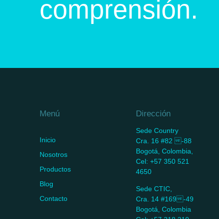
comprensión.
Menú
Dirección
Sede Country
Inicio
Cra. 16 #82 -88
Bogotá, Colombia,
Nosotros
Cel: +57 350 521
Productos
4650
Blog
Sede CTIC,
Contacto
Cra. 14 #169-49
Bogotá, Colombia