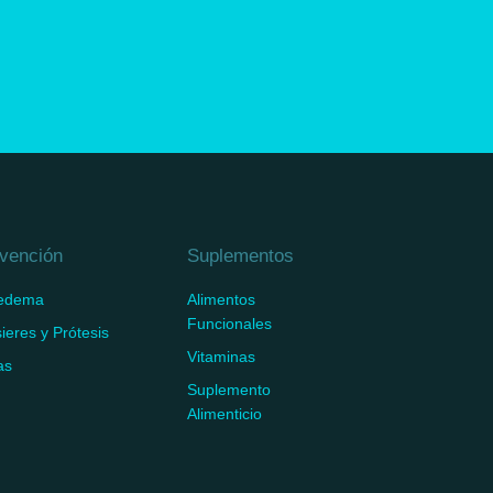
vención
Suplementos
fedema
Alimentos
Funcionales
ieres y Prótesis
Vitaminas
as
Suplemento
Alimenticio