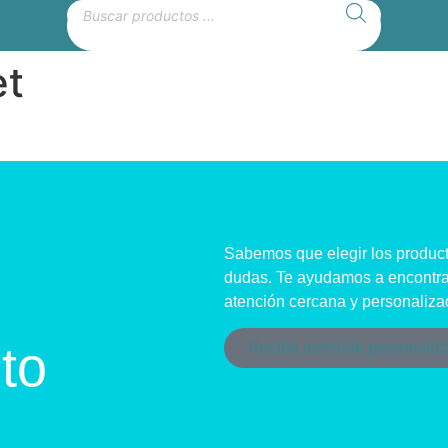
et
Sabemos que elegir los produc
dudas. Te ayudamos a encontra
atención cercana y personaliza
to
Recibe asesoría personaliz