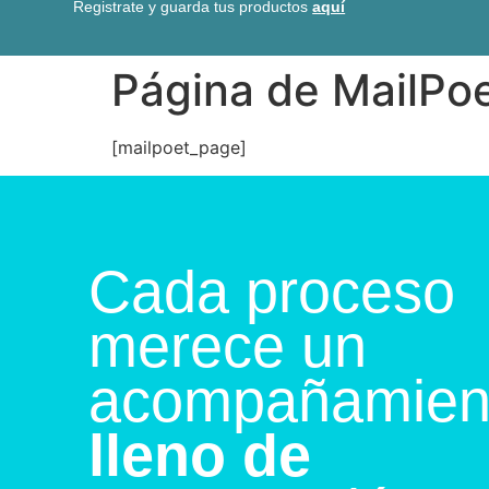
Registrate y guarda tus productos
aquí
Página de MailPo
[mailpoet_page]
Cada proceso
merece un
acompañamien
lleno de