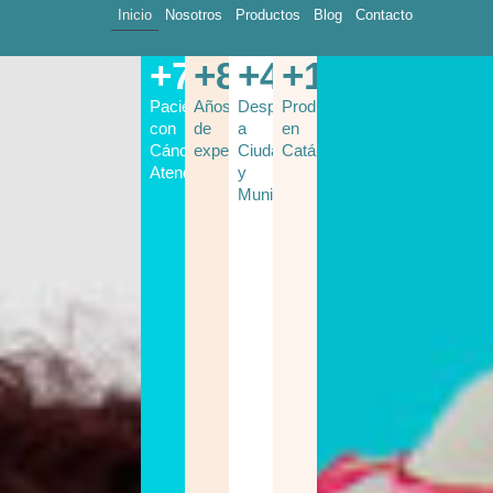
Inicio
Nosotros
Productos
Blog
Contacto
+
7600
+
8
+
48
+
100
Pacientes
Años
Despachamos
Productos
con
de
a
en
Cáncer
experiencia
Ciudades
Catálogo
Atendidos
y
Municipios