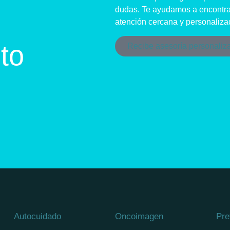
dudas. Te ayudamos a encontra
atención cercana y personaliza
to
Recibe asesoría personaliz
Autocuidado
Oncoimagen
Pre