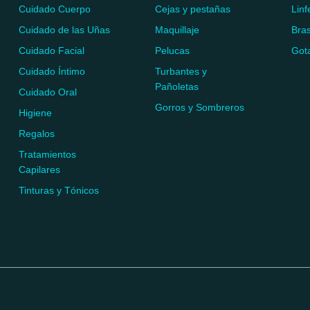
Cuidado Cuerpo
Cejas y pestañas
Lin
Cuidado de las Uñas
Maquillaje
Bras
Cuidado Facial
Pelucas
Got
Cuidado Íntimo
Turbantes y
Pañoletas
Cuidado Oral
Gorros y Sombreros
Higiene
Regalos
Tratamientos
Capilares
Tinturas y Tónicos
.