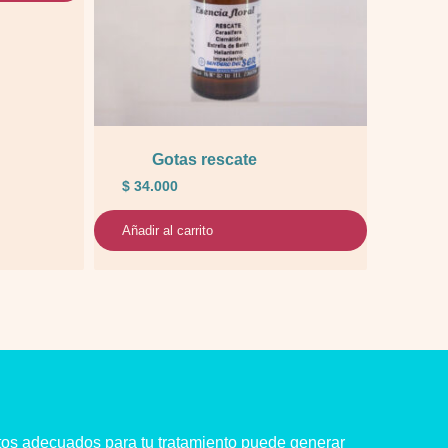
Gotas rescate
$
34.000
Añadir al carrito
tos adecuados para tu tratamiento puede generar