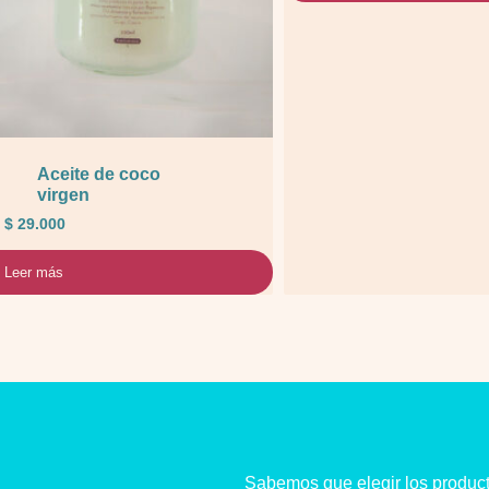
Aceite de coco
virgen
$
29.000
Leer más
Sabemos que elegir los produc