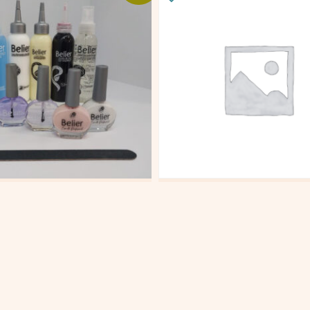
 CUIDADO FRANCES
KIT QUIMIOTERAPIA
000
$
128.000
$
447.000
$
397.000
al carrito
Añadir al carrito