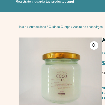
Registrate y guarda tus productos
aquí
Inicio
/
Autocuidado
/
Cuidado Cuerpo
/ Aceite de coco virgen
A
P
S
S
C
E