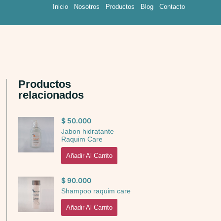
Inicio
Nosotros
Productos
Blog
Contacto
Productos
relacionados
$
50.000
Jabon hidratante
Raquim Care
Añadir Al Carrito
$
90.000
Shampoo raquim care
Añadir Al Carrito