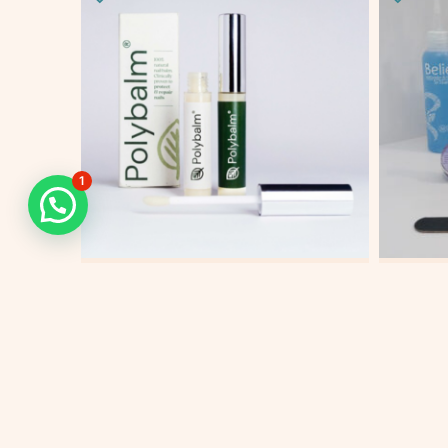
1
POLYBALM – cuidado
KIT
uñas[#6590]
$
159.
$
275.000
Añadir 
Añadir al carrito