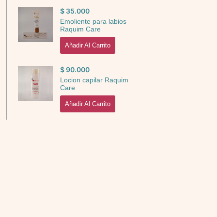
$
35.000
Emoliente para labios
Raquim Care
Añadir Al Carrito
$
90.000
Locion capilar Raquim
Care
Añadir Al Carrito