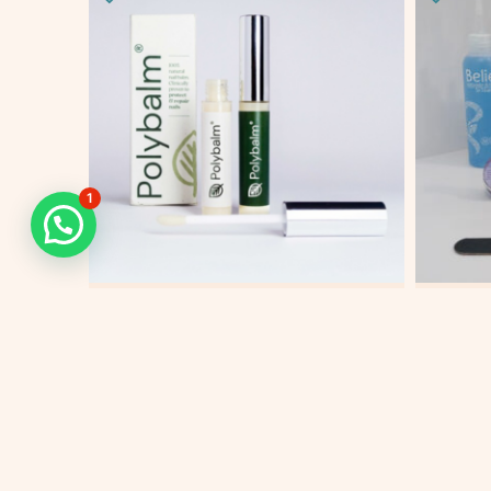
1
POLYBALM – cuidado
KIT
uñas[#6590]
$
159.
$
275.000
Añadir 
Añadir al carrito