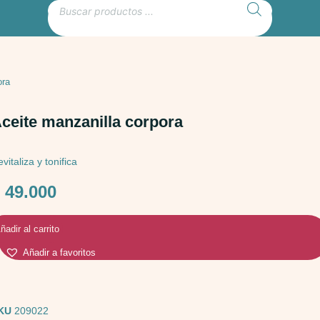
ora
ceite manzanilla corpora
vitaliza y tonifica
$
49.000
ñadir al carrito
Añadir a favoritos
KU
209022