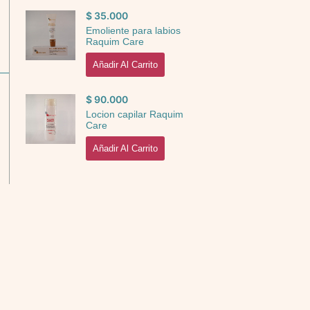
$
35.000
Emoliente para labios
Raquim Care
Añadir Al Carrito
$
90.000
Locion capilar Raquim
Care
Añadir Al Carrito