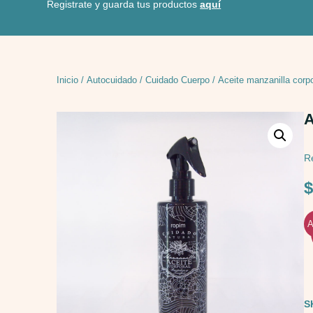
Registrate y guarda tus productos
aquí
Inicio
/
Autocuidado
/
Cuidado Cuerpo
/ Aceite manzanilla corp
A
Re
A
S