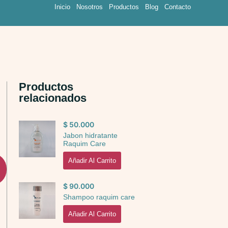
Inicio
Nosotros
Productos
Blog
Contacto
Productos
relacionados
$
50.000
Jabon hidratante
Raquim Care
Añadir Al Carrito
$
90.000
Shampoo raquim care
Añadir Al Carrito