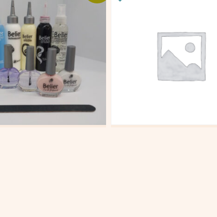
 CUIDADO FRANCES
KIT QUIMIOTERAPIA
000
$
128.000
$
447.000
$
397.000
al carrito
Añadir al carrito