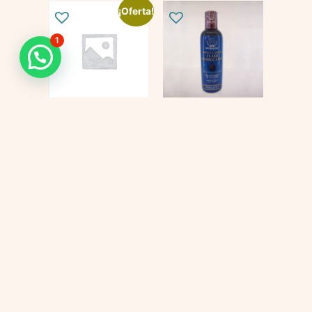
¡Oferta!
1
KIT
Tonico flash
QUIMIOTERAPIA
$
69.000
$
447.000
$
397.000
Añadir al carrito
Añadir al carrito
Cada proceso
Sabemos que elegir los productos
adecuados para tu tratamiento
merece un
puede generar dudas. Te
ayudamos a encontrar la mejor
acompañamiento
opción para tus necesidades con