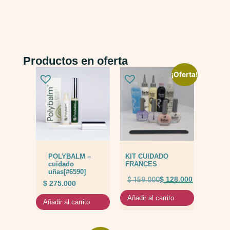
Productos en oferta
¡Oferta!
POLYBALM –
KIT CUIDADO
cuidado
FRANCES
uñas[#6590]
$
159.000
$
128.000
$
275.000
Añadir al carrito
Añadir al carrito