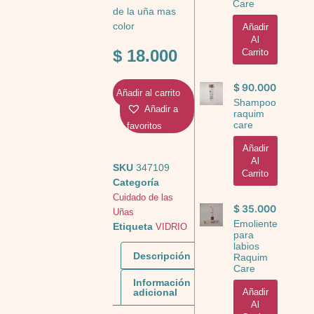
Care
de la uña mas
color
Añadir
Al
$
18.000
Carrito
$
90.000
Añadir al carrito
Shampoo
Añadir a
raquim
care
favoritos
Añadir
Al
SKU
347109
Carrito
Categoría
Cuidado de las
$
35.000
Uñas
Emoliente
Etiqueta
VIDRIO
para
labios
Descripción
Raquim
Care
Información
adicional
Añadir
Al