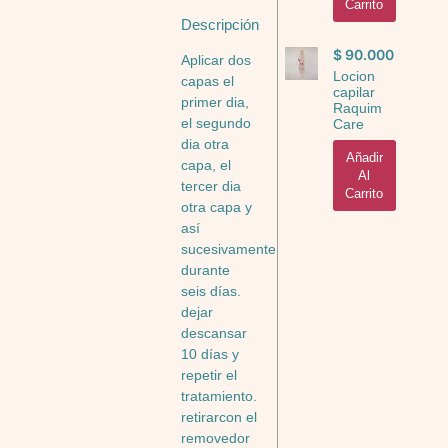
Carrito
Descripción
$
90.000
Aplicar dos
Locion
capas el
capilar
primer dia,
Raquim
el segundo
Care
dia otra
Añadir
capa, el
Al
tercer dia
Carrito
otra capa y
así
sucesivamente
durante
seis días.
dejar
descansar
10 días y
repetir el
tratamiento.
retirarcon el
removedor