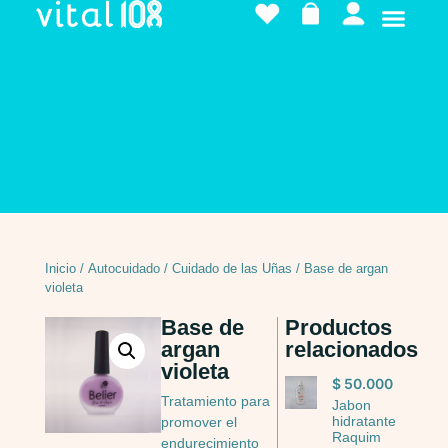
Inicio
/
Autocuidado
/
Cuidado de las Uñas
/ Base de argan
violeta
Base de
Productos
argan
relacionados
violeta
$
50.000
Tratamiento para
Jabon
hidratante
promover el
Raquim
endurecimiento