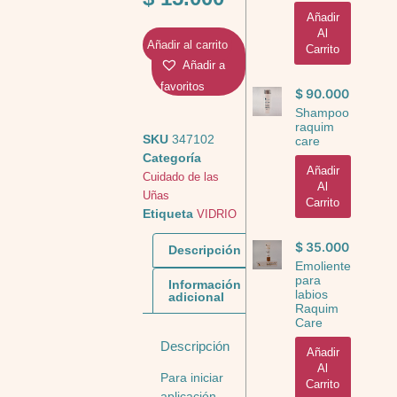
Añadir
Al
Añadir al carrito
Carrito
Añadir a
favoritos
$
90.000
Shampoo
raquim
SKU
347102
care
Categoría
Añadir
Cuidado de las
Al
Uñas
Carrito
Etiqueta
VIDRIO
$
35.000
Descripción
Emoliente
para
Información
labios
adicional
Raquim
Care
Descripción
Añadir
Al
Para iniciar
Carrito
aplicación.