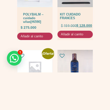
POLYBALM –
KIT CUIDADO
cuidado
FRANCES
uñas[#6590]
$
159.000
$
128.000
$
275.000
Añadir al carrito
Añadir al carrito
1
¡Oferta!
KIT
Tonico flash
QUIMIOTERAPIA
$
69.000
$
447.000
$
397.000
Añadir al carrito