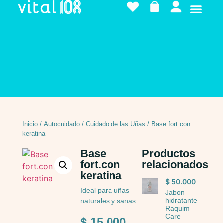
Inicio
/
Autocuidado
/
Cuidado de las Uñas
/ Base fort.con
keratina
Base
Productos
fort.con
relacionados
keratina
$
50.000
Ideal para uñas
Jabon
hidratante
naturales y sanas
Raquim
Care
$
15.000