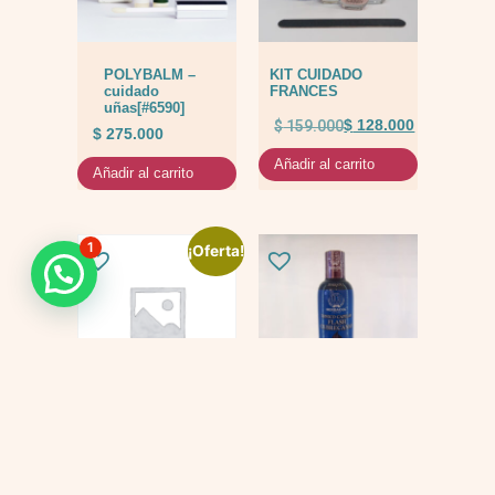
POLYBALM –
KIT CUIDADO
cuidado
FRANCES
uñas[#6590]
$
159.000
$
128.000
$
275.000
Añadir al carrito
Añadir al carrito
1
¡Oferta!
KIT
Tonico flash
QUIMIOTERAPIA
$
69.000
$
447.000
$
397.000
Añadir al carrito