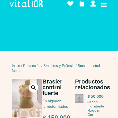
Inicio
/
Prevención
/
Brasieres y Prótesis
/ Brasier control
fuerte
Brasier
Productos
control
relacionados
fuerte
$
50.000
En algodon.
Jabon
hidratante
termoformados
Raquim
Care
$
150.000