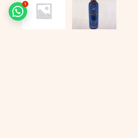
1
KIT
Tonico flash
QUIMIOTERAPIA
$
69.000
$
447.000
$
397.000
Añadir al carrito
Añadir al carrito
Cada proceso
Sabemos que elegir los productos
adecuados para tu tratamiento
merece un
puede generar dudas. Te
ayudamos a encontrar la mejor
acompañamiento
opción para tus necesidades con
una atención cercana y
lleno de
personalizada.