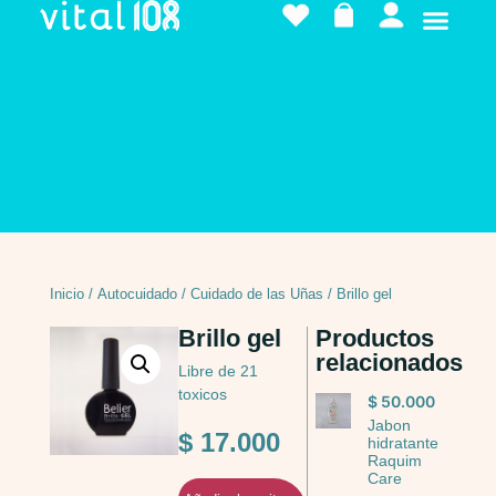
Inicio
/
Autocuidado
/
Cuidado de las Uñas
/ Brillo gel
Brillo gel
Productos
relacionados
Libre de 21
toxicos
$
50.000
Jabon
$
17.000
hidratante
Raquim
Care