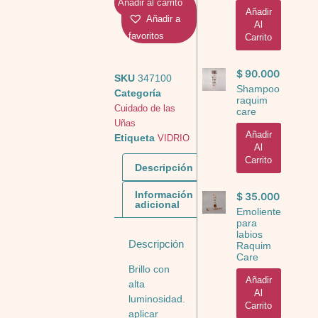
Añadir al carrito
Añadir
Añadir a
Al
favoritos
Carrito
$
90.000
SKU
347100
Shampoo
Categoría
raquim
Cuidado de las
care
Uñas
Añadir
Etiqueta
VIDRIO
Al
Carrito
Descripción
Información
$
35.000
adicional
Emoliente
para
labios
Descripción
Raquim
Care
Brillo con
Añadir
alta
Al
luminosidad.
Carrito
aplicar