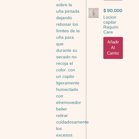
sobre la
$
90.000
uña pintada
Locion
dejando
capilar
rebosar los
Raquim
límites de la
Care
uña para
Añadir
que
Al
durante su
Carrito
secado no
recoja el
color. con
un copito
ligeramente
humectado
con
elremovedor
belier
retirar
cuidadosamente
los
excesos.