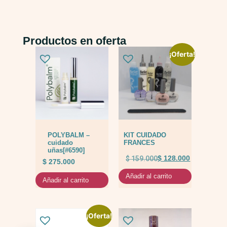
Productos en oferta
¡Oferta!
POLYBALM –
KIT CUIDADO
cuidado
FRANCES
uñas[#6590]
$
159.000
$
128.000
$
275.000
Añadir al carrito
Añadir al carrito
¡Oferta!