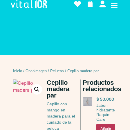
Inicio
/
Oncoimagen
/
Pelucas
/ Cepillo madera par
Cepillo
Productos
madera
relacionados
par
$
50.000
Cepillo con
Jabon
hidratante
mango en
Raquim
madera para el
Care
cuidado de la
peluca
Añadir