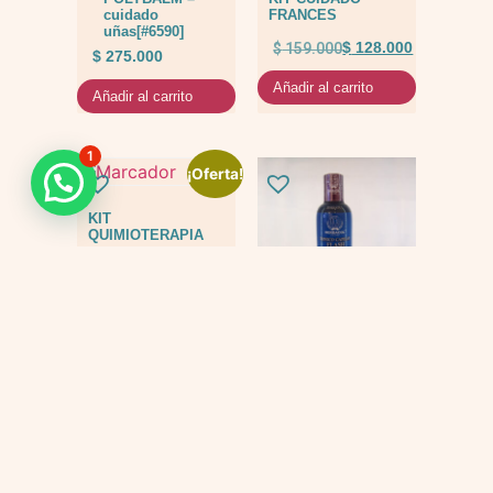
cuidado
FRANCES
uñas[#6590]
$
159.000
$
128.000
$
275.000
Añadir al carrito
Añadir al carrito
1
¡Oferta!
KIT
QUIMIOTERAPIA
$
447.000
$
397.000
Añadir al carrito
Tonico flash
$
69.000
Añadir al carrito