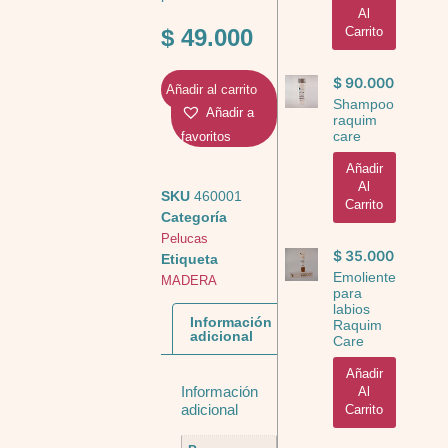
Al
$
49.000
Carrito
$
90.000
Añadir al carrito
Shampoo
Añadir a
raquim
care
favoritos
Añadir
Al
SKU
460001
Carrito
Categoría
Pelucas
$
35.000
Etiqueta
Emoliente
MADERA
para
labios
Información
Raquim
adicional
Care
Añadir
Información
Al
adicional
Carrito