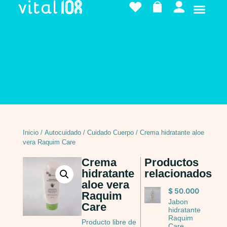
Inicio
/
Autocuidado
/
Cuidado Cuerpo
/ Crema hidratante aloe
vera Raquim Care
Crema
Productos
hidratante
relacionados
aloe vera
$
50.000
Raquim
Jabon
Care
hidratante
Raquim
Producto libre de
Care