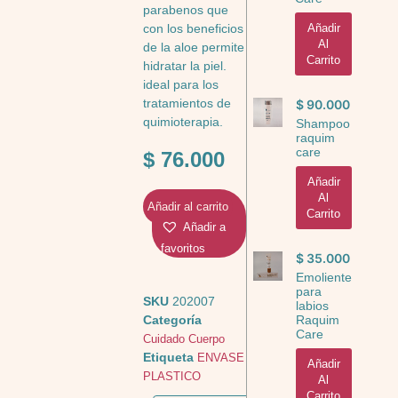
parabenos que
Añadir
con los beneficios
Al
de la aloe permite
Carrito
hidratar la piel.
ideal para los
tratamientos de
$
90.000
quimioterapia.
Shampoo
raquim
care
$
76.000
Añadir
Al
Añadir al carrito
Carrito
Añadir a
favoritos
$
35.000
Emoliente
para
SKU
202007
labios
Categoría
Raquim
Care
Cuidado Cuerpo
Etiqueta
ENVASE
Añadir
PLASTICO
Al
Carrito