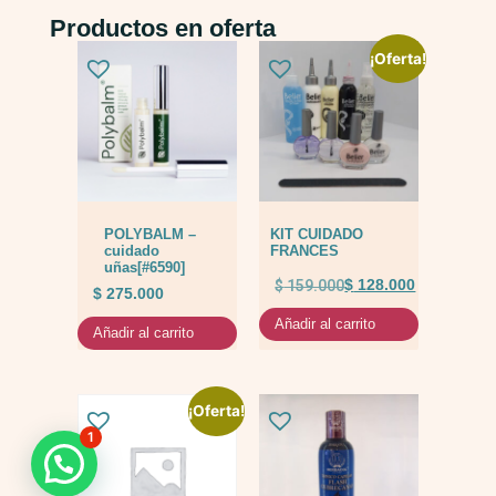
Productos en oferta
¡Oferta!
POLYBALM –
KIT CUIDADO
cuidado
FRANCES
uñas[#6590]
$
159.000
$
128.000
$
275.000
Añadir al carrito
Añadir al carrito
¡Oferta!
1