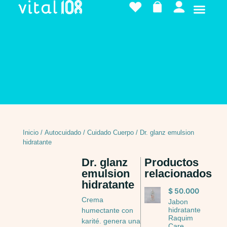
Inicio
/
Autocuidado
/
Cuidado Cuerpo
/ Dr. glanz emulsion
hidratante
Dr. glanz
Productos
emulsion
relacionados
hidratante
$
50.000
Crema
Jabon
hidratante
humectante con
Raquim
karité. genera una
Care