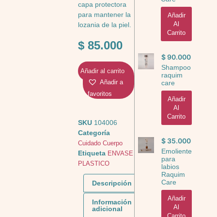
capa protectora
para mantener la
Añadir
Al
lozania de la piel.
Carrito
$
85.000
$
90.000
Shampoo
Añadir al carrito
raquim
Añadir a
care
favoritos
Añadir
Al
Carrito
SKU
104006
Categoría
$
35.000
Cuidado Cuerpo
Emoliente
Etiqueta
ENVASE
para
PLASTICO
labios
Raquim
Care
Descripción
Añadir
Información
Al
adicional
Carrito