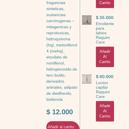
fragancias
Carrito
sinteticas,
sustancias
$
35.000
carcinogenas –
Emoliente
mitagenicas y
para
labios
reprotoxicas,
Raquim
hidroquinona
Care
(hq), metoxifenol
4 (mehq),
Añadir
Al
etoxilato de
Carrito
nonilfenol,
hidroperoxido de
terc-butilo,
$
90.000
derivados
Locion
capilar
aninales, adipato
Raquim
de dietilhexilo,
Care
bisfenola
Añadir
$
12.000
Al
Carrito
Añadir al carrito