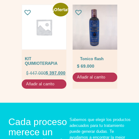
¡Oferta!
KIT
Tonico flash
QUIMIOTERAPIA
$
69.000
$
447.000
$
397.000
Añadir al carrito
Añadir al carrito
Cada proceso
Sabemos que elegir los productos
adecuados para tu tratamiento
merece un
puede generar dudas. Te
ayudamos a encontrar la mejor