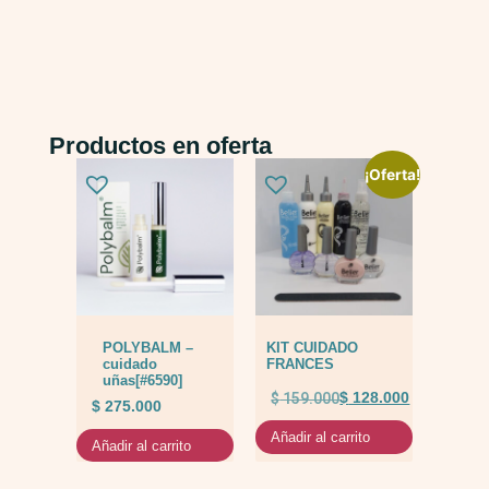
Productos en oferta
¡Oferta!
POLYBALM –
KIT CUIDADO
cuidado
FRANCES
uñas[#6590]
$
159.000
$
128.000
$
275.000
Añadir al carrito
Añadir al carrito