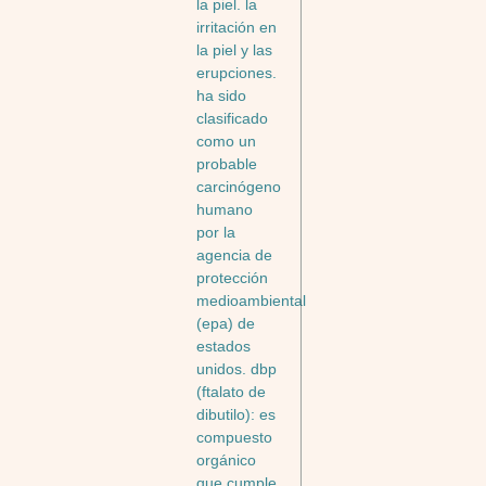
la piel. la
irritación en
la piel y las
erupciones.
ha sido
clasificado
como un
probable
carcinógeno
humano
por la
agencia de
protección
medioambiental
(epa) de
estados
unidos. dbp
(ftalato de
dibutilo): es
compuesto
orgánico
que cumple