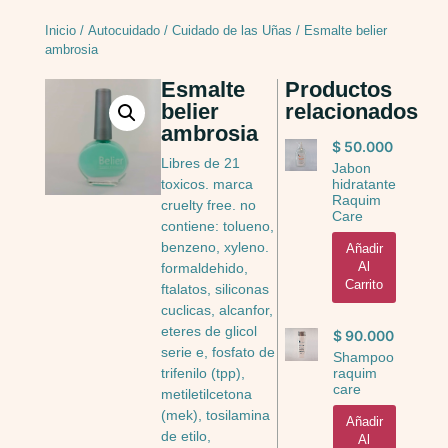
Inicio
/
Autocuidado
/
Cuidado de las Uñas
/ Esmalte belier
ambrosia
Esmalte
Productos
belier
relacionados
ambrosia
$
50.000
Libres de 21
Jabon
hidratante
toxicos. marca
Raquim
cruelty free. no
Care
contiene: tolueno,
benzeno, xyleno.
Añadir
Al
formaldehido,
Carrito
ftalatos, siliconas
cuclicas, alcanfor,
eteres de glicol
$
90.000
serie e, fosfato de
Shampoo
raquim
trifenilo (tpp),
care
metiletilcetona
(mek), tosilamina
Añadir
de etilo,
Al