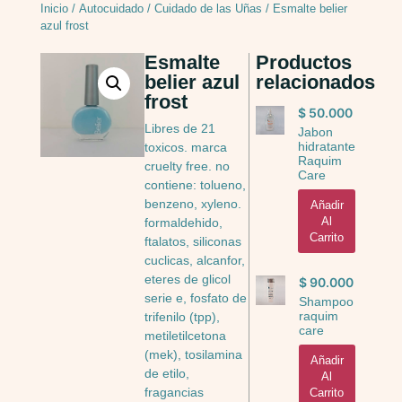
Inicio
/
Autocuidado
/
Cuidado de las Uñas
/ Esmalte belier
azul frost
Esmalte
Productos
belier azul
relacionados
frost
$
50.000
Libres de 21
Jabon
hidratante
toxicos. marca
Raquim
cruelty free. no
Care
contiene: tolueno,
benzeno, xyleno.
Añadir
Al
formaldehido,
Carrito
ftalatos, siliconas
cuclicas, alcanfor,
eteres de glicol
$
90.000
serie e, fosfato de
Shampoo
raquim
trifenilo (tpp),
care
metiletilcetona
(mek), tosilamina
Añadir
de etilo,
Al
fragancias
Carrito