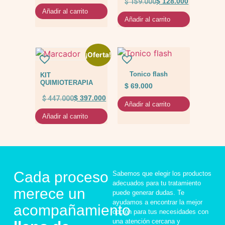
$
159.000
$
128.000
Añadir al carrito
Añadir al carrito
¡Oferta!
Tonico flash
KIT
QUIMIOTERAPIA
$
69.000
$
447.000
$
397.000
Añadir al carrito
Añadir al carrito
Cada proceso
Sabemos que elegir los productos
adecuados para tu tratamiento
merece un
puede generar dudas. Te
ayudamos a encontrar la mejor
acompañamiento
opción para tus necesidades con
una atención cercana y