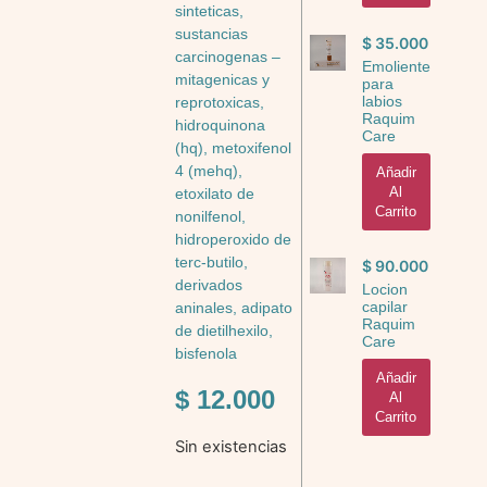
sinteticas,
sustancias
$
35.000
carcinogenas –
Emoliente
mitagenicas y
para
labios
reprotoxicas,
Raquim
hidroquinona
Care
(hq), metoxifenol
4 (mehq),
Añadir
Al
etoxilato de
Carrito
nonilfenol,
hidroperoxido de
terc-butilo,
$
90.000
derivados
Locion
capilar
aninales, adipato
Raquim
de dietilhexilo,
Care
bisfenola
Añadir
$
12.000
Al
Carrito
Sin existencias