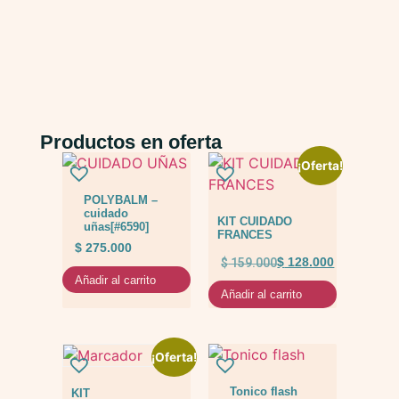
Productos en oferta
¡Oferta!
POLYBALM –
cuidado
KIT CUIDADO
uñas[#6590]
FRANCES
$
275.000
$
159.000
$
128.000
Añadir al carrito
Añadir al carrito
¡Oferta!
Tonico flash
KIT