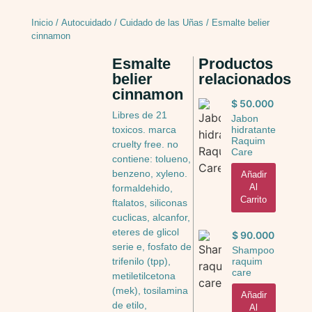
Inicio
/
Autocuidado
/
Cuidado de las Uñas
/ Esmalte belier
cinnamon
Esmalte
Productos
belier
relacionados
cinnamon
$
50.000
Libres de 21
Jabon
hidratante
toxicos. marca
Raquim
cruelty free. no
Care
contiene: tolueno,
benzeno, xyleno.
Añadir
Al
formaldehido,
Carrito
ftalatos, siliconas
cuclicas, alcanfor,
eteres de glicol
$
90.000
serie e, fosfato de
Shampoo
raquim
trifenilo (tpp),
care
metiletilcetona
(mek), tosilamina
Añadir
de etilo,
Al