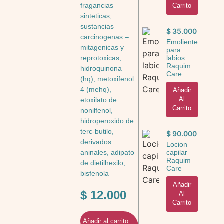
fragancias
Carrito
sinteticas,
sustancias
$
35.000
carcinogenas –
Emoliente
mitagenicas y
para
labios
reprotoxicas,
Raquim
hidroquinona
Care
(hq), metoxifenol
4 (mehq),
Añadir
Al
etoxilato de
Carrito
nonilfenol,
hidroperoxido de
terc-butilo,
$
90.000
derivados
Locion
capilar
aninales, adipato
Raquim
de dietilhexilo,
Care
bisfenola
Añadir
$
12.000
Al
Carrito
Añadir al carrito