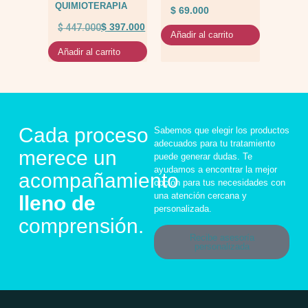
QUIMIOTERAPIA
$
69.000
$
447.000
$
397.000
Añadir al carrito
Añadir al carrito
Cada proceso
Sabemos que elegir los productos
adecuados para tu tratamiento
merece un
puede generar dudas. Te
ayudamos a encontrar la mejor
acompañamiento
opción para tus necesidades con
una atención cercana y
lleno de
personalizada.
comprensión.
Recibe asesoría
personalizada