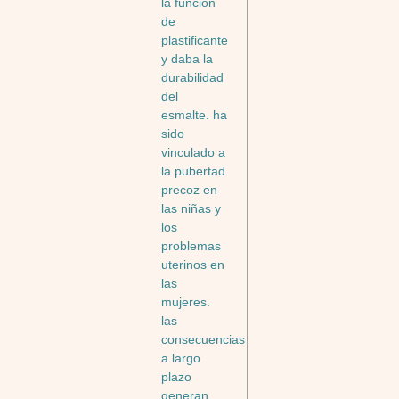
la función
de
plastificante
y daba la
durabilidad
del
esmalte. ha
sido
vinculado a
la pubertad
precoz en
las niñas y
los
problemas
uterinos en
las
mujeres.
las
consecuencias
a largo
plazo
generan