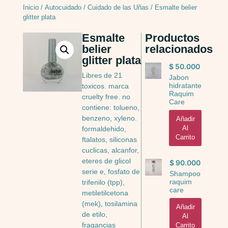
Inicio
/
Autocuidado
/
Cuidado de las Uñas
/ Esmalte belier
glitter plata
Esmalte
Productos
belier
relacionados
glitter plata
$
50.000
Libres de 21
Jabon
hidratante
toxicos. marca
Raquim
cruelty free. no
Care
contiene: tolueno,
benzeno, xyleno.
Añadir
Al
formaldehido,
Carrito
ftalatos, siliconas
cuclicas, alcanfor,
eteres de glicol
$
90.000
serie e, fosfato de
Shampoo
raquim
trifenilo (tpp),
care
metiletilcetona
(mek), tosilamina
Añadir
de etilo,
Al
fragancias
Carrito