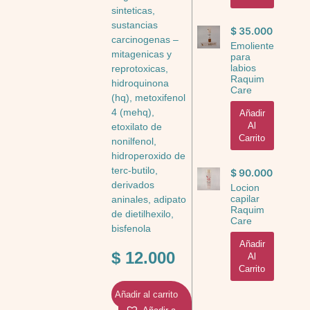
sinteticas,
sustancias
$
35.000
carcinogenas –
Emoliente
mitagenicas y
para
labios
reprotoxicas,
Raquim
hidroquinona
Care
(hq), metoxifenol
4 (mehq),
Añadir
Al
etoxilato de
Carrito
nonilfenol,
hidroperoxido de
terc-butilo,
$
90.000
derivados
Locion
capilar
aninales, adipato
Raquim
de dietilhexilo,
Care
bisfenola
Añadir
$
12.000
Al
Carrito
Añadir al carrito