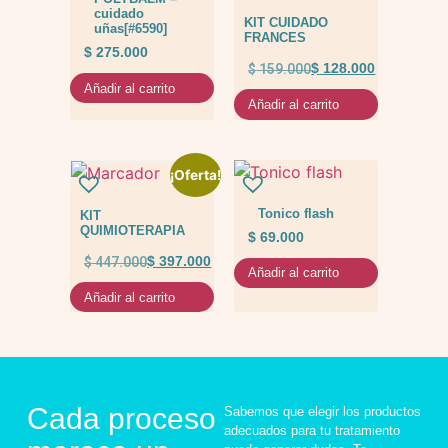
cuidado
KIT CUIDADO
uñas[#6590]
FRANCES
$
275.000
$
159.000
$
128.000
Añadir al carrito
Añadir al carrito
¡Oferta!
Tonico flash
KIT
QUIMIOTERAPIA
$
69.000
$
447.000
$
397.000
Añadir al carrito
Añadir al carrito
Cada proceso
Sabemos que elegir los productos
adecuados para tu tratamiento