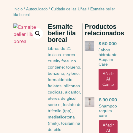
Inicio
/
Autocuidado
/
Cuidado de las Uñas
/ Esmalte belier
lila boreal
Esmalte
Productos
belier lila
relacionados
boreal
$
50.000
Libres de 21
Jabon
hidratante
toxicos. marca
Raquim
cruelty free. no
Care
contiene: tolueno,
benzeno, xyleno.
Añadir
Al
formaldehido,
Carrito
ftalatos, siliconas
cuclicas, alcanfor,
eteres de glicol
$
90.000
serie e, fosfato de
Shampoo
raquim
trifenilo (tpp),
care
metiletilcetona
(mek), tosilamina
Añadir
de etilo,
Al