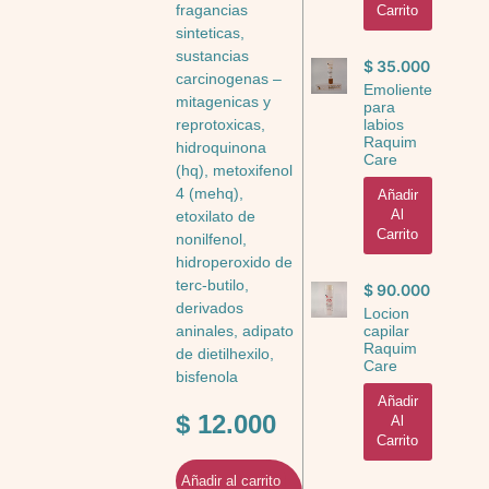
fragancias
Carrito
sinteticas,
sustancias
$
35.000
carcinogenas –
Emoliente
mitagenicas y
para
labios
reprotoxicas,
Raquim
hidroquinona
Care
(hq), metoxifenol
4 (mehq),
Añadir
Al
etoxilato de
Carrito
nonilfenol,
hidroperoxido de
terc-butilo,
$
90.000
derivados
Locion
capilar
aninales, adipato
Raquim
de dietilhexilo,
Care
bisfenola
Añadir
$
12.000
Al
Carrito
Añadir al carrito