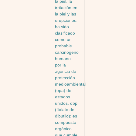
la piel. la
irritación en
la piel y las
erupciones.
ha sido
clasificado
como un
probable
carcinógeno
humano
por la
agencia de
protección
medioambiental
(epa) de
estados
unidos. dbp
(ftalato de
dibutilo): es
compuesto
orgánico
que cumple