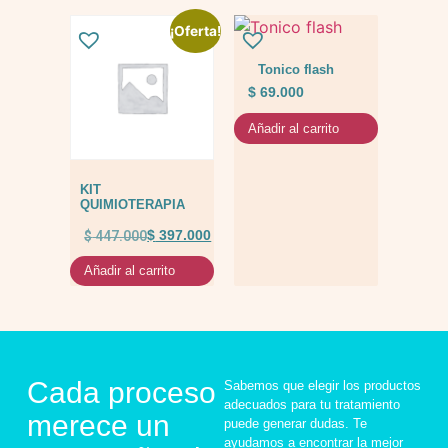
¡Oferta!
Tonico flash
$
69.000
Añadir al carrito
KIT
QUIMIOTERAPIA
$
447.000
$
397.000
Añadir al carrito
Cada proceso
Sabemos que elegir los productos
adecuados para tu tratamiento
merece un
puede generar dudas. Te
ayudamos a encontrar la mejor