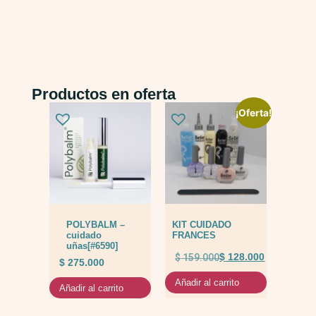
Productos en oferta
¡Oferta!
POLYBALM –
KIT CUIDADO
cuidado
FRANCES
uñas[#6590]
$
159.000
$
128.000
$
275.000
Añadir al carrito
Añadir al carrito