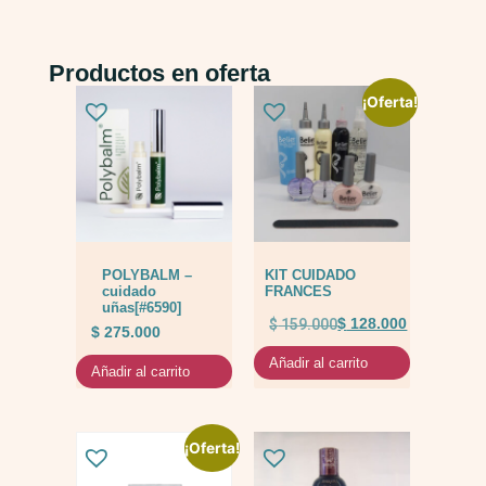
Productos en oferta
¡Oferta!
POLYBALM –
KIT CUIDADO
cuidado
FRANCES
uñas[#6590]
$
159.000
$
128.000
$
275.000
Añadir al carrito
Añadir al carrito
¡Oferta!