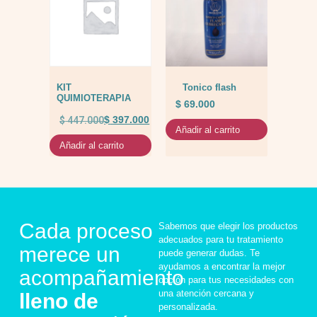
KIT
Tonico flash
QUIMIOTERAPIA
$
69.000
$
447.000
$
397.000
Añadir al carrito
Añadir al carrito
Cada proceso
Sabemos que elegir los productos
adecuados para tu tratamiento
merece un
puede generar dudas. Te
ayudamos a encontrar la mejor
acompañamiento
opción para tus necesidades con
una atención cercana y
lleno de
personalizada.