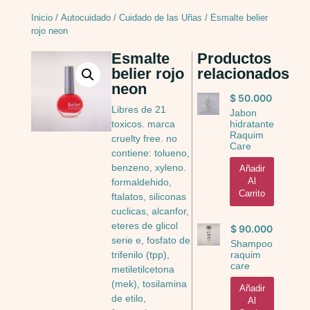
Inicio
/
Autocuidado
/
Cuidado de las Uñas
/ Esmalte belier
rojo neon
Esmalte
Productos
belier rojo
relacionados
neon
$
50.000
Libres de 21
Jabon
hidratante
toxicos. marca
Raquim
cruelty free. no
Care
contiene: tolueno,
benzeno, xyleno.
Añadir
Al
formaldehido,
Carrito
ftalatos, siliconas
cuclicas, alcanfor,
eteres de glicol
$
90.000
serie e, fosfato de
Shampoo
raquim
trifenilo (tpp),
care
metiletilcetona
(mek), tosilamina
Añadir
de etilo,
Al