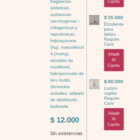
fragancias
Carrito
sinteticas,
sustancias
$
35.000
carcinogenas –
Emoliente
mitagenicas y
para
labios
reprotoxicas,
Raquim
hidroquinona
Care
(hq), metoxifenol
4 (mehq),
Añadir
Al
etoxilato de
Carrito
nonilfenol,
hidroperoxido de
terc-butilo,
$
90.000
derivados
Locion
capilar
aninales, adipato
Raquim
de dietilhexilo,
Care
bisfenola
Añadir
$
12.000
Al
Carrito
Sin existencias