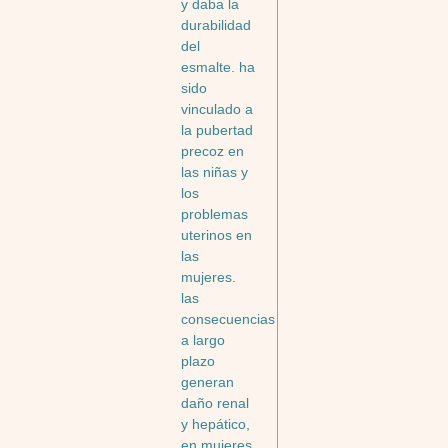
y daba la
durabilidad
del
esmalte. ha
sido
vinculado a
la pubertad
precoz en
las niñas y
los
problemas
uterinos en
las
mujeres.
las
consecuencias
a largo
plazo
generan
daño renal
y hepático,
en mujeres