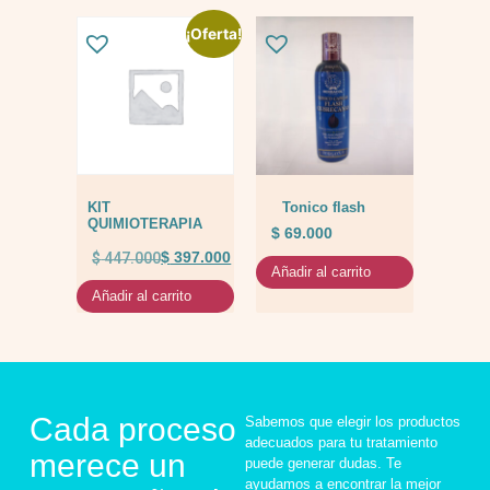
¡Oferta!
KIT
Tonico flash
QUIMIOTERAPIA
$
69.000
$
447.000
$
397.000
Añadir al carrito
Añadir al carrito
Cada proceso
Sabemos que elegir los productos
adecuados para tu tratamiento
merece un
puede generar dudas. Te
ayudamos a encontrar la mejor