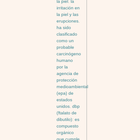
la piel. la
irritación en
la piel y las
erupciones.
ha sido
clasificado
como un
probable
carcinógeno
humano
por la
agencia de
protección
medioambiental
(epa) de
estados
unidos. dbp
(ftalato de
dibutilo): es
compuesto
orgánico
que cumple