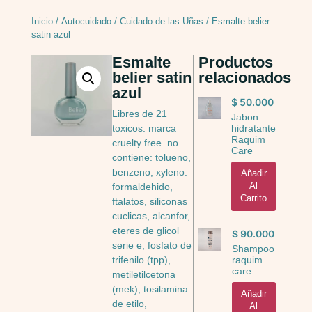
Inicio
/
Autocuidado
/
Cuidado de las Uñas
/ Esmalte belier
satin azul
Esmalte
Productos
belier satin
relacionados
azul
$
50.000
Libres de 21
Jabon
hidratante
toxicos. marca
Raquim
cruelty free. no
Care
contiene: tolueno,
benzeno, xyleno.
Añadir
Al
formaldehido,
Carrito
ftalatos, siliconas
cuclicas, alcanfor,
eteres de glicol
$
90.000
serie e, fosfato de
Shampoo
raquim
trifenilo (tpp),
care
metiletilcetona
(mek), tosilamina
Añadir
de etilo,
Al