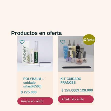
Productos en oferta
¡Oferta!
POLYBALM –
KIT CUIDADO
cuidado
FRANCES
uñas[#6590]
$
159.000
$
128.000
$
275.000
Añadir al carrito
Añadir al carrito