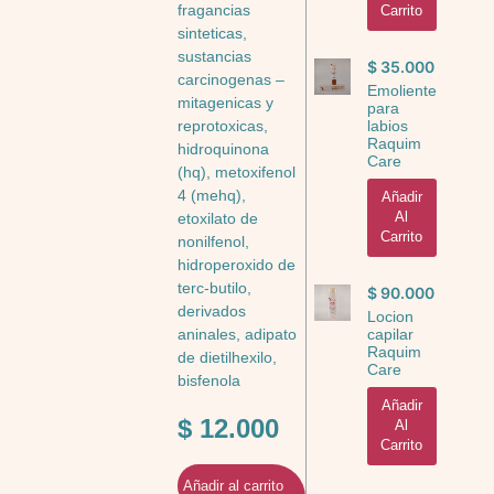
fragancias
Carrito
sinteticas,
sustancias
$
35.000
carcinogenas –
Emoliente
mitagenicas y
para
labios
reprotoxicas,
Raquim
hidroquinona
Care
(hq), metoxifenol
4 (mehq),
Añadir
Al
etoxilato de
Carrito
nonilfenol,
hidroperoxido de
terc-butilo,
$
90.000
derivados
Locion
capilar
aninales, adipato
Raquim
de dietilhexilo,
Care
bisfenola
Añadir
$
12.000
Al
Carrito
Añadir al carrito