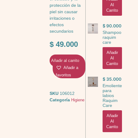
Al
protección de la
Carrito
piel sin causar
irritaciones o
efectos
$
90.000
secundarios
Shampoo
raquim
care
$
49.000
Añadir
Al
Añadir al carrito
Carrito
Añadir a
favoritos
$
35.000
Emoliente
para
SKU
106012
labios
Categoría
Higiene
Raquim
Care
Añadir
Al
Carrito