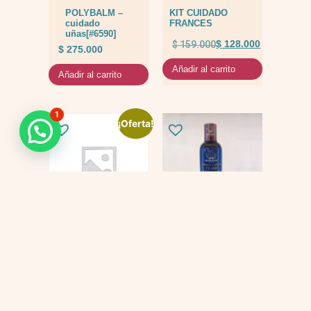
POLYBALM –
KIT CUIDADO
cuidado
FRANCES
uñas[#6590]
$
159.000
$
128.000
$
275.000
Añadir al carrito
Añadir al carrito
1
¡Oferta!
KIT
Tonico flash
QUIMIOTERAPIA
$
69.000
$
447.000
$
397.000
Añadir al carrito
Añadir al carrito