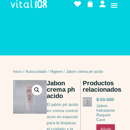
Inicio
/
Autocuidado
/
Higiene
/ Jabon crema ph acido
Jabon
Productos
crema ph
relacionados
acido
$
50.000
El jabón ph ácido
Jabon
hidratante
en crema control
Raquim
acne es especial
Care
para la limpieza,
el cuidado y la
Añadir