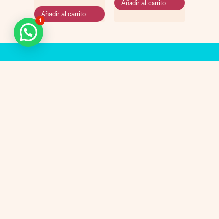
Añadir al carrito
Añadir al carrito
1
Cada proceso
Sabemos que elegir los productos
adecuados para tu tratamiento
merece un
puede generar dudas. Te
ayudamos a encontrar la mejor
acompañamiento
opción para tus necesidades con
una atención cercana y
lleno de
personalizada.
comprensión.
Recibe asesoría
personalizada
Dirección