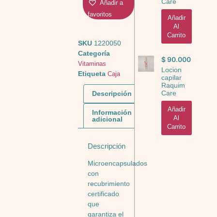
Care
Añadir a
favoritos
Añadir
Al
Carrito
SKU
1220050
Categoría
$
90.000
Vitaminas
Locion
Etiqueta
Caja
capilar
Raquim
Care
Descripción
Añadir
Información
Al
adicional
Carrito
Descripción
Microencapsulados
con
recubrimiento
certificado
que
garantiza el