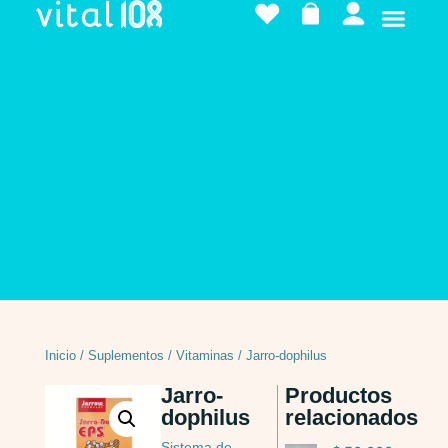
Inicio
/
Suplementos
/
Vitaminas
/ Jarro-dophilus
Jarro-
Productos
dophilus
relacionados
Sistema de