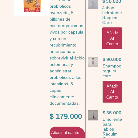
$
50.000
probióticos
Jabon
avanzado, 5
hidratante
Raquim
billones de
Care
microorganismos
vivos por cápsula
Añadir
Al
y con un
Carrito
recubrimiento
entérico para
sobrevivir al ácido
$
90.000
estomacal y
Shampoo
administrar
raquim
care
probióticos a los
intestinos, 8
Añadir
cepas
Al
clínicamente
Carrito
documentadas.
$
35.000
$
179.000
Emoliente
para
labios
Añadir al carrito
Raquim