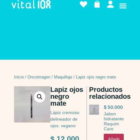
Inicio
/
Oncoimagen
/
Maquillaje
/ Lapiz ojos negro mate
Lapiz ojos
Productos
negro
relacionados
mate
$
50.000
Lápiz cremoso
Jabon
hidratante
delineador de
Raquim
ojos. vegano
Care
$
12.000
Añadir