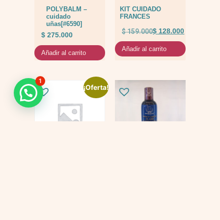
POLYBALM –
KIT CUIDADO
cuidado
FRANCES
uñas[#6590]
$
159.000
$
128.000
$
275.000
Añadir al carrito
Añadir al carrito
1
¡Oferta!
KIT
Tonico flash
QUIMIOTERAPIA
$
69.000
$
447.000
$
397.000
Añadir al carrito
Añadir al carrito