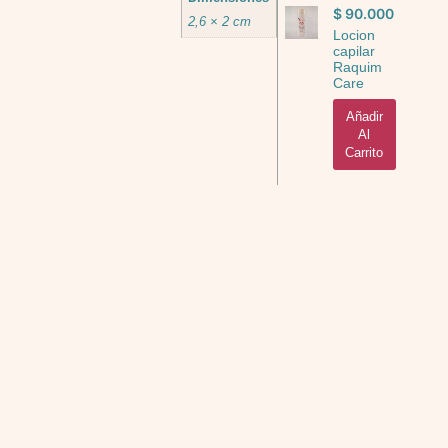
$
90.000
2,6 × 2 cm
Locion
capilar
Raquim
Care
Añadir
Al
Carrito