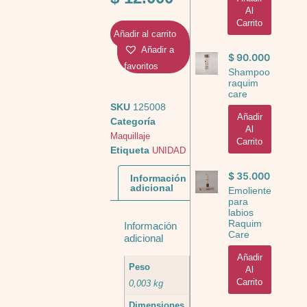
Al
Carrito
Añadir al carrito
Añadir a
$
90.000
favoritos
Shampoo
raquim
care
SKU
125008
Añadir
Categoría
Al
Maquillaje
Carrito
Etiqueta
UNIDAD
$
35.000
Información
adicional
Emoliente
para
labios
Raquim
Información
Care
adicional
Añadir
Peso
Al
Carrito
0,003 kg
Dimensiones