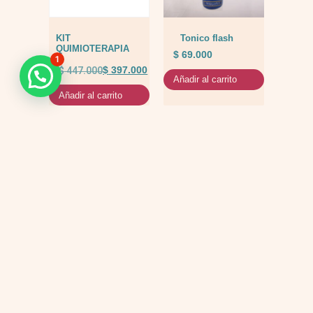
KIT
Tonico flash
QUIMIOTERAPIA
$
69.000
1
$
447.000
$
397.000
Añadir al carrito
Añadir al carrito
Cada proceso
Sabemos que elegir los productos
adecuados para tu tratamiento
merece un
puede generar dudas. Te
ayudamos a encontrar la mejor
acompañamiento
opción para tus necesidades con
una atención cercana y
lleno de
personalizada.
comprensión.
Recibe asesoría
personalizada