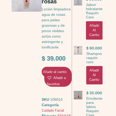
rosas
Jabon
hidratante
Loción limpiadora
Raquim
agua de rosas
Care
para pieles
grasosas y de
Añadir
Al
poros visibles.
Carrito
actúa como
astringente y
tonificante
$
90.000
Shampoo
$
39.000
raquim
care
Añadir
Añadir al carrito
Al
Añadir a
Carrito
favoritos
$
35.000
Emoliente
SKU
106014
para
Categoría
labios
Cuidado Facial
Raquim
Care
Etiqueta
ENVASE