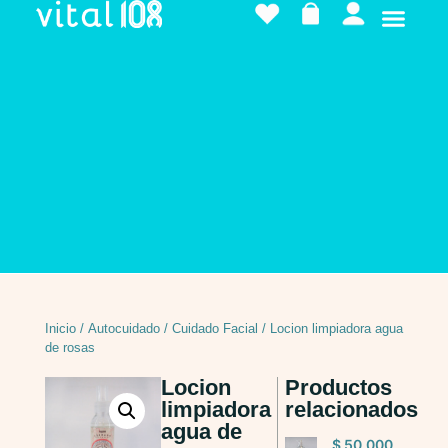
Inicio
/
Autocuidado
/
Cuidado Facial
/ Locion limpiadora agua
de rosas
Locion
Productos
limpiadora
relacionados
agua de
$
50.000