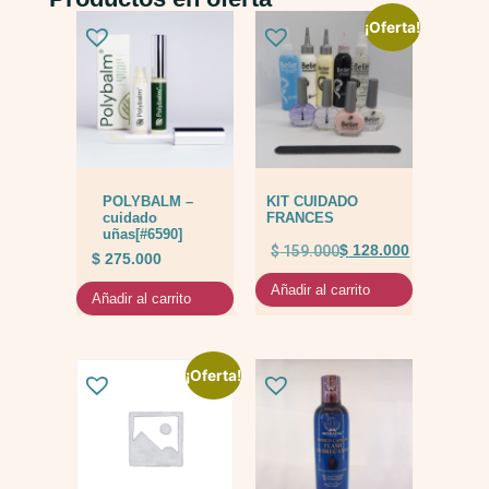
¡Oferta!
POLYBALM –
KIT CUIDADO
cuidado
FRANCES
uñas[#6590]
$
159.000
$
128.000
$
275.000
Añadir al carrito
Añadir al carrito
¡Oferta!