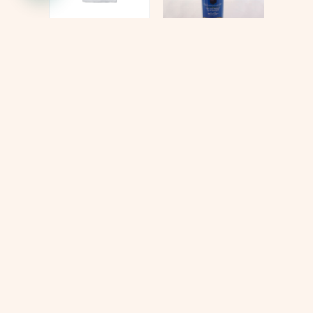
KIT
Tonico flash
QUIMIOTERAPIA
$
69.000
$
447.000
$
397.000
Añadir al carrito
Añadir al carrito
Cada proceso
Sabemos que elegir los productos
adecuados para tu tratamiento
merece un
puede generar dudas. Te
ayudamos a encontrar la mejor
acompañamiento
opción para tus necesidades con
una atención cercana y
lleno de
personalizada.
comprensión.
Recibe asesoría
personalizada