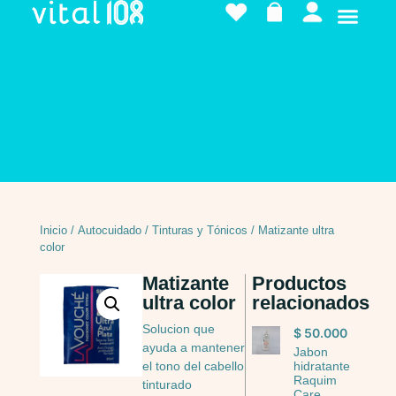
Inicio
/
Autocuidado
/
Tinturas y Tónicos
/ Matizante ultra
color
Matizante
Productos
ultra color
relacionados
Solucion que
$
50.000
ayuda a mantener
Jabon
el tono del cabello
hidratante
Raquim
tinturado
Care