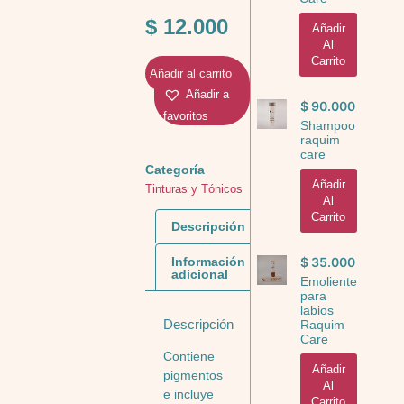
$
12.000
Añadir
Al
Carrito
Añadir al carrito
Añadir a
$
90.000
favoritos
Shampoo
raquim
care
Categoría
Añadir
Tinturas y Tónicos
Al
Carrito
Descripción
Información
$
35.000
adicional
Emoliente
para
labios
Descripción
Raquim
Care
Contiene
Añadir
pigmentos
Al
e incluye
Carrito