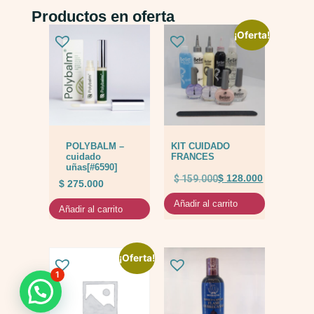
Productos en oferta
¡Oferta!
POLYBALM –
KIT CUIDADO
cuidado
FRANCES
uñas[#6590]
$
159.000
$
128.000
$
275.000
Añadir al carrito
Añadir al carrito
¡Oferta!
1