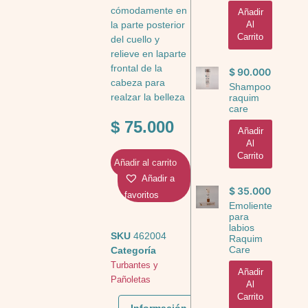
cómodamente en
Añadir
Al
la parte posterior
Carrito
del cuello y
relieve en laparte
frontal de la
$
90.000
cabeza para
Shampoo
realzar la belleza
raquim
care
$
75.000
Añadir
Al
Carrito
Añadir al carrito
Añadir a
$
35.000
favoritos
Emoliente
para
labios
SKU
462004
Raquim
Care
Categoría
Turbantes y
Añadir
Pañoletas
Al
Carrito
Información