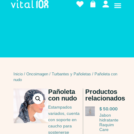
Inicio
/
Oncoimagen
/
Turbantes y Pañoletas
/ Pañoleta con
nudo
Pañoleta
Productos
con nudo
relacionados
Estampados
$
50.000
variados, cuenta
Jabon
con soporte en
hidratante
Raquim
caucho para
Care
sostenerse