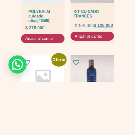
POLYBALM –
KIT CUIDADO
cuidado
FRANCES
uñas[#6590]
$
159.000
$
128.000
$
275.000
Añadir al carrito
Añadir al carrito
¡Oferta!
KIT
Tonico flash
QUIMIOTERAPIA
$
69.000
$
447.000
$
397.000
Añadir al carrito
Añadir al carrito