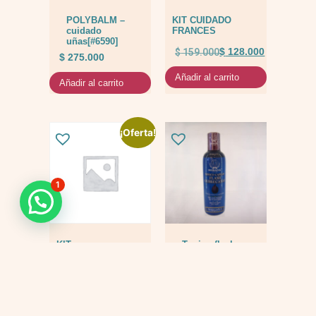
POLYBALM –
KIT CUIDADO
cuidado
FRANCES
uñas[#6590]
$
159.000
$
128.000
$
275.000
Añadir al carrito
Añadir al carrito
¡Oferta!
1
KIT
Tonico flash
QUIMIOTERAPIA
$
69.000
$
447.000
$
397.000
Añadir al carrito
Añadir al carrito