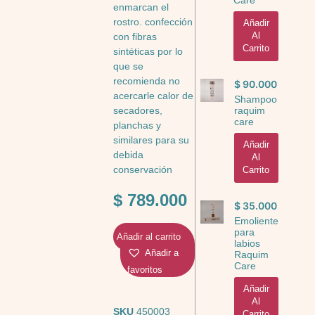
enmarcan el
rostro. confección
Añadir
Al
con fibras
Carrito
sintéticas por lo
que se
recomienda no
$
90.000
acercarle calor de
Shampoo
raquim
secadores,
care
planchas y
similares para su
Añadir
debida
Al
conservación
Carrito
$
789.000
$
35.000
Emoliente
para
Añadir al carrito
labios
Añadir a
Raquim
Care
favoritos
Añadir
Al
SKU
450003
Carrito