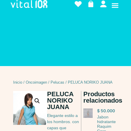
Inicio
/
Oncoimagen
/
Pelucas
/ PELUCA NORIKO JUANA
PELUCA
Productos
NORIKO
relacionados
JUANA
$
50.000
Elegante estilo a
Jabon
hidratante
los hombros. con
Raquim
capas que
Care