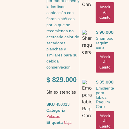
perímetro suave y
lados lisos.
Añadir
Al
confección con
Carrito
fibras sintéticas
por lo que se
recomienda no
$
90.000
acercarle calor de
Shampoo
raquim
secadores,
care
planchas y
similares para su
Añadir
debida
Al
conservación
Carrito
$
829.000
$
35.000
Emoliente
Sin existencias
para
labios
Raquim
SKU
450013
Care
Categoría
Añadir
Pelucas
Al
Etiqueta
Caja
Carrito