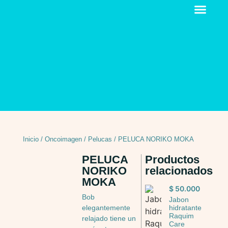
Inicio
/
Oncoimagen
/
Pelucas
/ PELUCA NORIKO MOKA
PELUCA
Productos
NORIKO
relacionados
MOKA
$
50.000
Bob
Jabon
hidratante
elegantemente
Raquim
relajado tiene un
Care