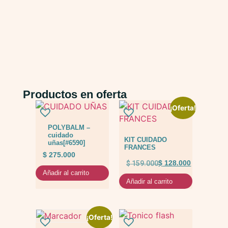
Productos en oferta
¡Oferta!
POLYBALM –
cuidado
KIT CUIDADO
uñas[#6590]
FRANCES
$
275.000
$
159.000
$
128.000
Añadir al carrito
Añadir al carrito
¡Oferta!