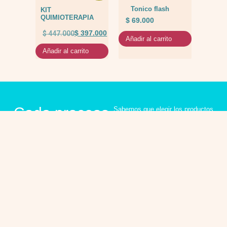
Tonico flash
KIT
QUIMIOTERAPIA
$
69.000
$
447.000
$
397.000
Añadir al carrito
Añadir al carrito
Cada proceso
Sabemos que elegir los productos
adecuados para tu tratamiento
merece un
puede generar dudas. Te
ayudamos a encontrar la mejor
acompañamiento
opción para tus necesidades con
una atención cercana y
lleno de
personalizada.
comprensión.
Recibe asesoría
personalizada