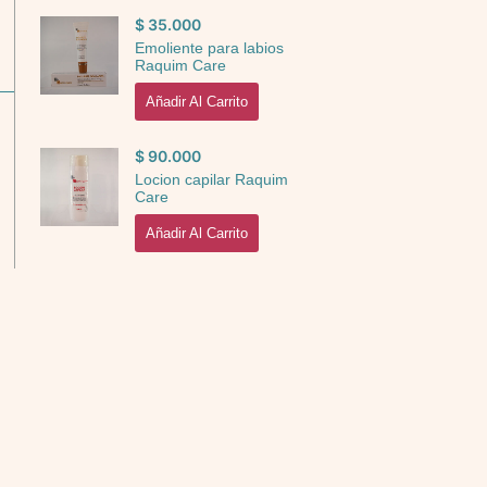
$
35.000
Emoliente para labios
Raquim Care
Añadir Al Carrito
$
90.000
Locion capilar Raquim
Care
Añadir Al Carrito