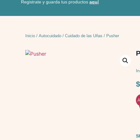
Registrate y guarda tus productos
aquí
Inicio
/
Autocuidado
/
Cuidado de las Uñas
/ Pusher
P
I
A
S