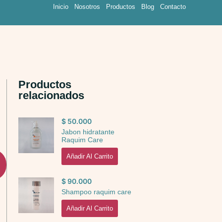
Inicio
Nosotros
Productos
Blog
Contacto
Productos
relacionados
$
50.000
Jabon hidratante
Raquim Care
Añadir Al Carrito
$
90.000
Shampoo raquim care
Añadir Al Carrito