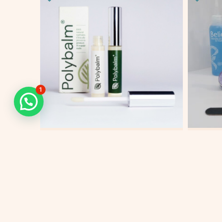
1
POLYBALM – cuidado
KIT
uñas[#6590]
$
159.
$
275.000
Añadir 
Añadir al carrito