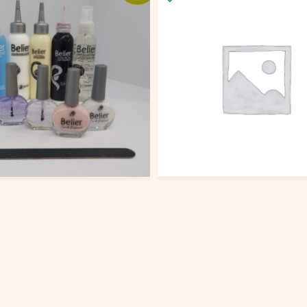
 CUIDADO FRANCES
KIT QUIMIOTERAPIA
000
$
128.000
$
447.000
$
397.000
al carrito
Añadir al carrito