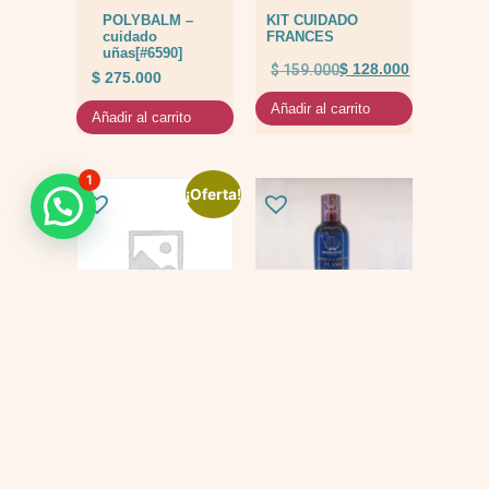
POLYBALM –
KIT CUIDADO
cuidado
FRANCES
uñas[#6590]
$
159.000
$
128.000
$
275.000
Añadir al carrito
Añadir al carrito
1
¡Oferta!
KIT
Tonico flash
QUIMIOTERAPIA
$
69.000
$
447.000
$
397.000
Añadir al carrito
Añadir al carrito