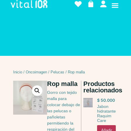
Inicio
/
Oncoimagen
/
Pelucas
/ Rop malla
Rop malla
Productos
relacionados
Gorro con tejido
malla para
$
50.000
colocar debajo de
Jabon
las pelucas o
hidratante
Raquim
pañoletas
Care
permitiendo la
respiración del
Añadir