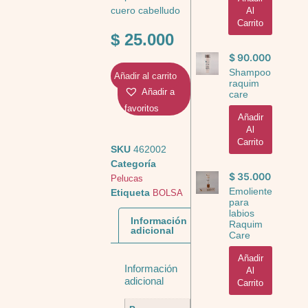
cuero cabelludo
Al
Carrito
$
25.000
$
90.000
Shampoo
Añadir al carrito
raquim
Añadir a
care
favoritos
Añadir
Al
Carrito
SKU
462002
Categoría
$
35.000
Pelucas
Emoliente
Etiqueta
BOLSA
para
labios
Información
Raquim
adicional
Care
Añadir
Información
Al
adicional
Carrito