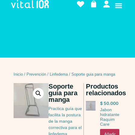
Inicio
/
Prevención
/
Linfedema
/ Soporte guia para manga
Soporte
Productos
guia para
relacionados
manga
$
50.000
Practica guía que
Jabon
hidratante
facilita la postura
Raquim
de la manga
Care
correctiva para el
linfedema
Añadir