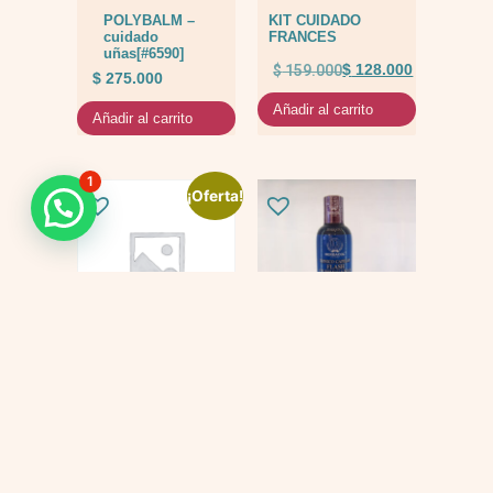
POLYBALM –
KIT CUIDADO
cuidado
FRANCES
uñas[#6590]
$
159.000
$
128.000
$
275.000
Añadir al carrito
Añadir al carrito
1
¡Oferta!
KIT
Tonico flash
QUIMIOTERAPIA
$
69.000
$
447.000
$
397.000
Añadir al carrito
Añadir al carrito