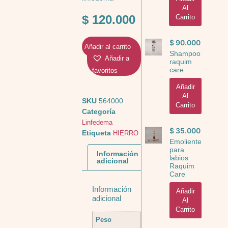
Al
$
120.000
Carrito
$
90.000
Añadir al carrito
Shampoo
Añadir a
raquim
care
favoritos
Añadir
Al
SKU
564000
Carrito
Categoría
Linfedema
$
35.000
Etiqueta
HIERRO
Emoliente
para
Información
labios
adicional
Raquim
Care
Información
Añadir
adicional
Al
Carrito
Peso