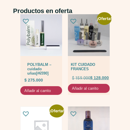
Productos en oferta
¡Oferta!
POLYBALM –
KIT CUIDADO
cuidado
FRANCES
uñas[#6590]
$
159.000
$
128.000
$
275.000
Añadir al carrito
Añadir al carrito
¡Oferta!