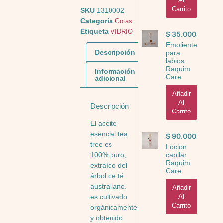
Al
Carrito
SKU
1310002
Categoría
Gotas
Etiqueta
VIDRIO
$
35.000
Emoliente
Descripción
para
labios
Raquim
Información
Care
adicional
Añadir
Al
Descripción
Carrito
El aceite
esencial tea
$
90.000
tree es
Locion
capilar
100% puro,
Raquim
extraído del
Care
árbol de té
australiano.
Añadir
Al
es cultivado
Carrito
orgánicamente
y obtenido