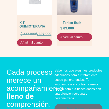
KIT
Tonico flash
QUIMIOTERAPIA
$
69.000
$
447.000
$
397.000
Añadir al carrito
Añadir al carrito
Cada proceso
Sabemos que elegir los productos
adecuados para tu tratamiento
merece un
puede generar dudas. Te
ayudamos a encontrar la mejor
acompañamiento
opción para tus necesidades con
una atención cercana y
lleno de
personalizada.
comprensión.
Recibe asesoría