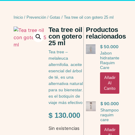
Inicio
/
Prevención
/
Gotas
/ Tea tree oil con gotero 25 ml
Tea tree oil
Productos
con gotero
relacionados
25 ml
$
50.000
Tea tree –
Jabon
hidratante
melaleuca
Raquim
alternifolia. aceite
Care
esencial del árbol
de té, es una
Añadir
Al
alternativa natural
Carrito
para su bienestar.
es el botiquín de
viaje más efectivo
$
90.000
Shampoo
$
130.000
raquim
care
Sin existencias
Añadir