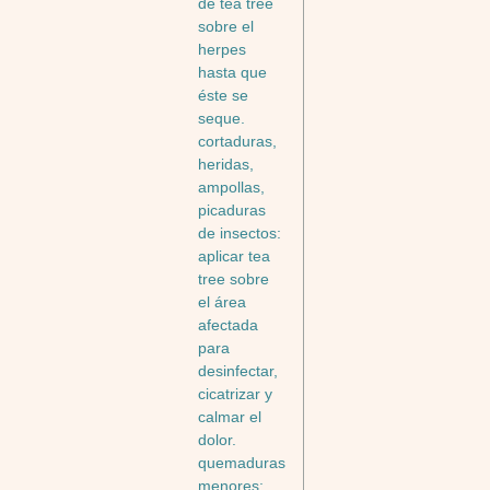
de tea tree
sobre el
herpes
hasta que
éste se
seque.
cortaduras,
heridas,
ampollas,
picaduras
de insectos:
aplicar tea
tree sobre
el área
afectada
para
desinfectar,
cicatrizar y
calmar el
dolor.
quemaduras
menores: