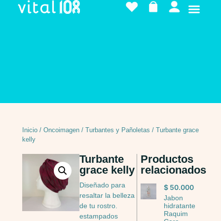
Inicio
/
Oncoimagen
/
Turbantes y Pañoletas
/ Turbante grace
kelly
Turbante
Productos
grace kelly
relacionados
Diseñado para
$
50.000
resaltar la belleza
Jabon
de tu rostro.
hidratante
Raquim
estampados