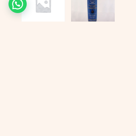
KIT
Tonico flash
QUIMIOTERAPIA
$
69.000
$
447.000
$
397.000
Añadir al carrito
Añadir al carrito
Cada proceso
Sabemos que elegir los productos
adecuados para tu tratamiento
merece un
puede generar dudas. Te
ayudamos a encontrar la mejor
acompañamiento
opción para tus necesidades con
una atención cercana y
lleno de
personalizada.