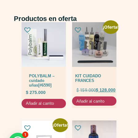
Productos en oferta
¡Oferta!
POLYBALM –
KIT CUIDADO
cuidado
FRANCES
uñas[#6590]
$
159.000
$
128.000
$
275.000
Añadir al carrito
Añadir al carrito
¡Oferta!
1