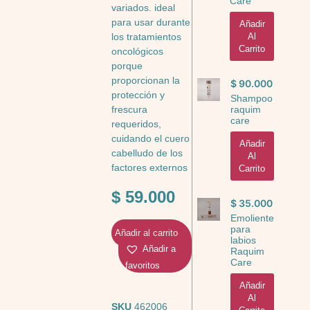
Care
variados. ideal
para usar durante
Añadir
Al
los tratamientos
Carrito
oncológicos
porque
proporcionan la
$
90.000
protección y
Shampoo
frescura
raquim
care
requeridos,
cuidando el cuero
Añadir
cabelludo de los
Al
factores externos
Carrito
$
59.000
$
35.000
Emoliente
para
Añadir al carrito
labios
Añadir a
Raquim
Care
favoritos
Añadir
Al
SKU
462006